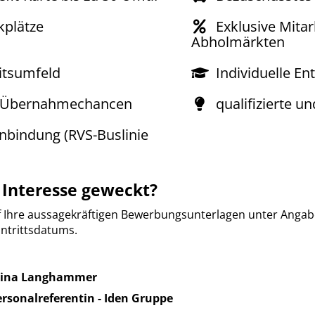
kplätze
Exklusive Mitar
Abholmärkten
itsumfeld
Individuelle E
 Übernahmechancen
qualifizierte u
nbindung (RVS-Buslinie
 Interesse geweckt?
f Ihre aussagekräftigen Bewerbungsunterlagen unter Angabe
ntrittsdatums.
lina Langhammer
ersonalreferentin - Iden Gruppe